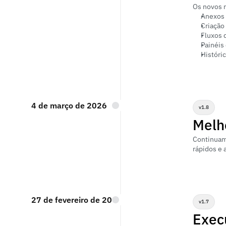
Os novos 
Anexos 
Criação
Fluxos d
Painéis
Históri
4 de março de 2026
v1.8
Melho
Continuamo
rápidos e 
27 de fevereiro de 2026
v1.7
Exec