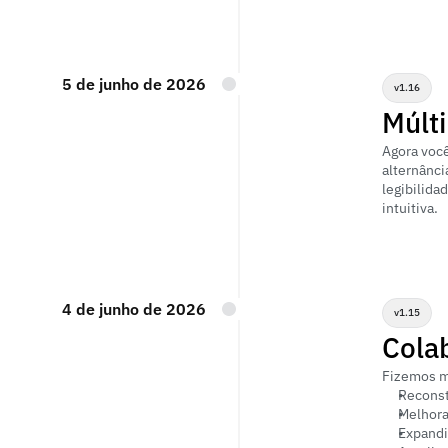
5 de junho de 2026
v1.16
Múlti
Agora você
alternânci
legibilida
intuitiva.
4 de junho de 2026
v1.15
Colab
Fizemos me
Reconst
Melhora
Expandi