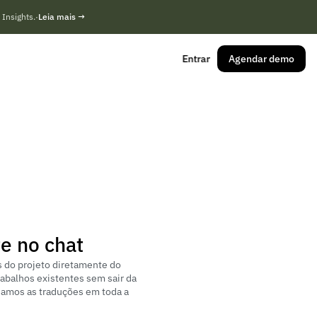
Insights.
·
L
e
i
a
m
a
i
s
→
E
n
t
r
a
r
A
g
e
n
d
a
r
d
e
m
o
e no chat
 do projeto diretamente do 
rabalhos existentes sem sair da 
amos as traduções em toda a 