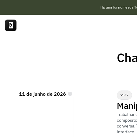
Harumi foi nomeada T
Cha
11 de junho de 2026
v1.17
Manip
Trabalhar 
compositor
conversa. 
interface.