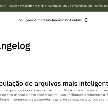
op AI-Powered Production Planning Platform de 2026 da Manufacturing Technology 
Select Language
S
o
l
u
ç
õ
e
s
E
m
p
r
e
s
a
R
e
c
u
r
s
o
s
C
o
n
t
a
t
o
ngelog
ulação de arquivos mais inteligent
com arquivos agora está muito mais fluido. Você pode adicionar arquivos
 de chat usando o novo seletor de arquivos, facilitando a referência a t
Também aprimoramos a experiência geral de seleção de arquivos e refin