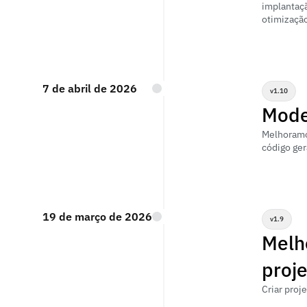
implantaçã
otimizaçã
7 de abril de 2026
v1.10
Mode
Melhoramos
código ger
19 de março de 2026
v1.9
Melho
proj
Criar proj