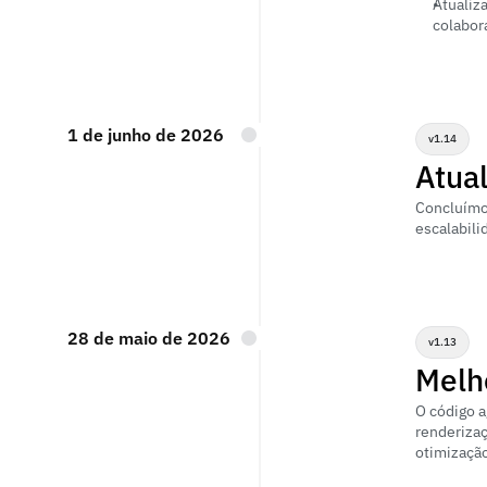
Atualiz
colabora
1 de junho de 2026
v1.14
Atua
Concluímos
escalabil
28 de maio de 2026
v1.13
Melh
O código a
renderiza
otimizaçã