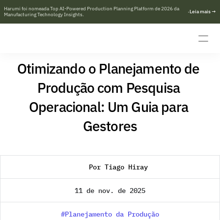
Harumi foi nomeada Top AI-Powered Production Planning Platform de 2026 da 
·
L
e
i
a
m
a
i
s
→
Manufacturing Technology Insights.
Otimizando o Planejamento de 
Produção com Pesquisa 
Operacional: Um Guia para 
Gestores
Por Tiago Hiray
11 de nov. de 2025
#Planejamento da Produção